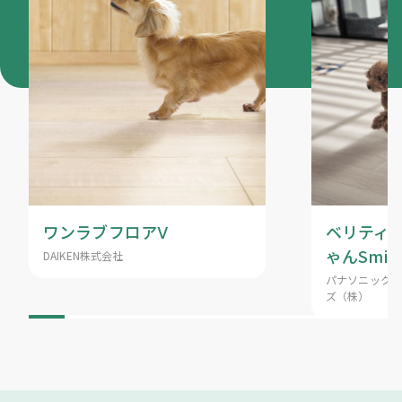
ワンラブフロアⅤ
ベリティス
ゃんSmil
DAIKEN株式会社
パナソニック 
ズ（株）