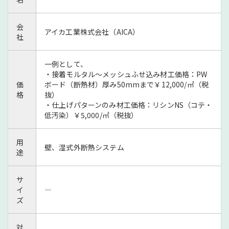
会
アイカ工業株式会社（AICA）
社
一例として、
・接着モルタル～メッシュふせ込み材工価格：PW
価
ボード（断熱材）厚み50mmまで￥12,000/㎡（税
格
抜）
・仕上げパターンのみ材工価格：リシンNS（コテ・
低汚染）￥5,000/㎡（税抜）
用
壁、湿式外断熱システム
途
サ
イ
―
ズ
対