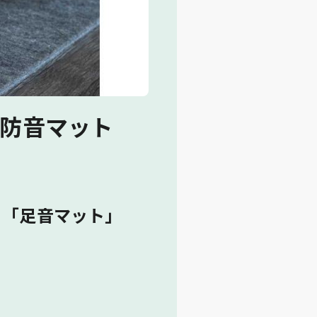
用防音マット
 「足音マット」