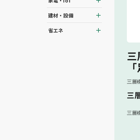
家電・IoT
建材・設備
省エネ
三
「
三層
三
三層