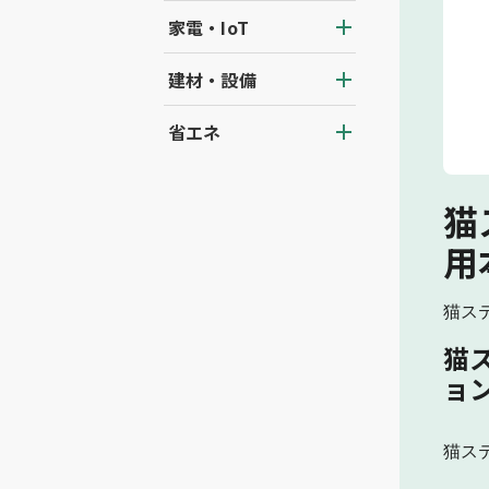
家電・IoT
建材・設備
省エネ
猫
用
猫ステ
猫
ョン
猫ステ