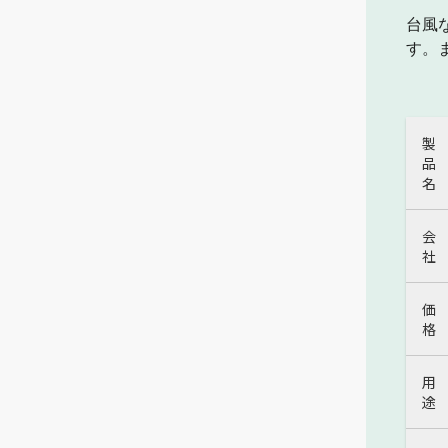
台風
す。
製
品
名
会
社
価
格
用
途