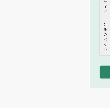
サ
イ
ズ
対
象
の
ペ
ッ
ト