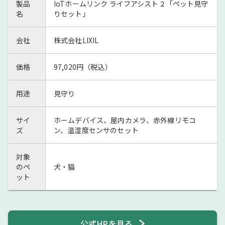
製品
IoTホームリンク ライフアシスト２「ペット見守
名
りセット」
会社
株式会社LIXIL
価格
97,020円（税込）
用途
見守り
サイ
ホームデバイス、屋内カメラ、赤外線リモコ
ズ
ン、温湿度センサのセット
対象
のペ
犬・猫
ット
公式HPを見る