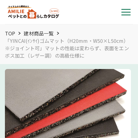
TOP
建材商品一覧
「YINCAI(ｲﾝｻｲ)ゴムマット（H20mm・W50×L50cm）
※ジョイント可」マットの性能は変わらず、表面をエン
ボス加工（レザー調）の高級仕様に