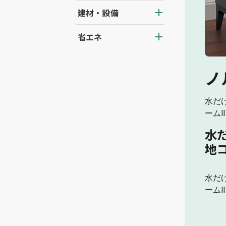
建材・設備
省エネ
ノ
水だ
ームⅡ
水
地
水だ
ームⅡ