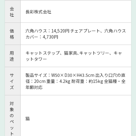
会
長彩株式会社
社
価
六角ハウス：14,520円 チェアプレート、六角ハウス
格
カバー：4,730円
用
キャットステップ、猫家具､キャットツリー、キャ
途
ットタワー
サ
製品サイズ：W50×D30×H43.5cm 出入り口穴の直
イ
径：20cm 重量：4.2kg 耐荷重：約15kg 全猫種・全
ズ
年齢対応
対
象
の
猫
ペ
ッ
ト