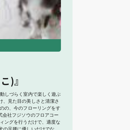
滑らない 汚れない床！ペットと家を守
こ)』
運動しづらく室内で楽しく遊ぶ
け、見た目の美しさと清潔さ
ものの、今のフローリングをす
式会社フジソウのフロアコー
ティングを行うだけで、適度な
犬の足腰に優しいだけでな