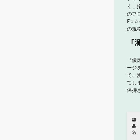
く、
のフ
F☆
の規
「
『優
ージ
て、
てし
保持
製
品
名