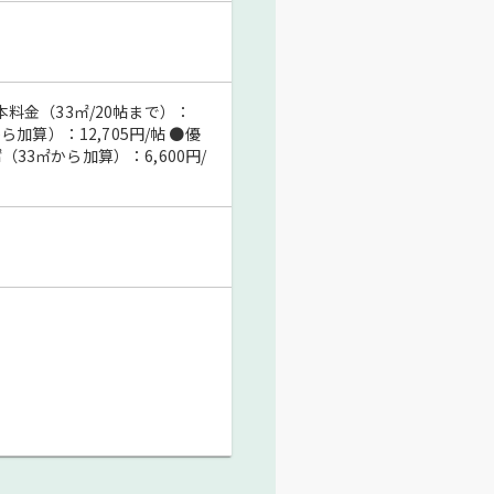
料金（33㎡/20帖まで）：
から加算）：12,705円/帖 ●優
（33㎡から加算）：6,600円/