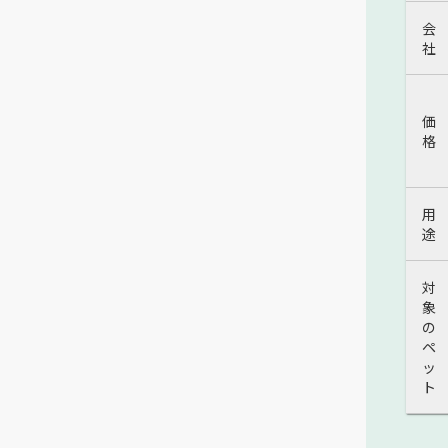
会
社
価
格
用
途
対
象
の
ペ
ッ
ト