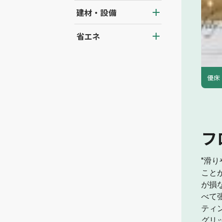
建材・設備
省エネ
優床
フ
"滑
こと
が損
べて
ティ
グリ