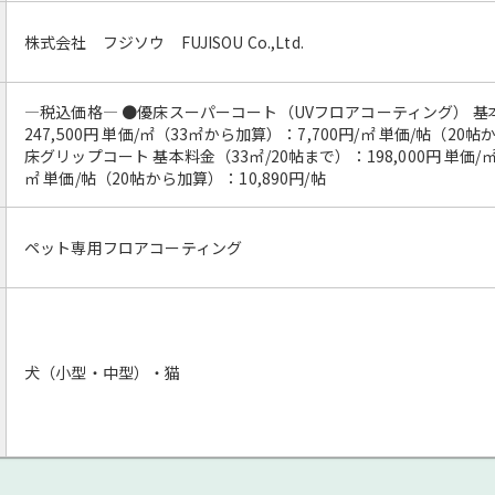
株式会社 フジソウ FUJISOU Co.,Ltd.
―税込価格― ●優床スーパーコート（UVフロアコーティング） 基本
247,500円 単価/㎡（33㎡から加算）：7,700円/㎡ 単価/帖（20帖
床グリップコート 基本料金（33㎡/20帖まで）：198,000円 単価/㎡
㎡ 単価/帖（20帖から加算）：10,890円/帖
ペット専用フロアコーティング
犬（小型・中型）・猫