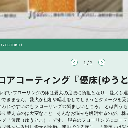
（YOUTOKO）
1
/
2
ロアコーティング『優床(ゆうと
りやすいフローリングの床は愛犬の足腰に負担となり、愛犬も
ができません。愛犬が粗相や嘔吐をしてしまうとダメージを受
なわれやすいのもフローリングの悩ましいところ。 とは言う
張り替えるのは大変なこと… そんなお悩みを解消するのが、株
ング「優床（ゆうとこ）」です。 現在のフローリングにコー
ップ性を生み出し愛犬が快適に運動できる床に。「優床」は愛