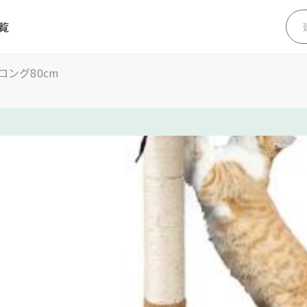
覧
ング80cm