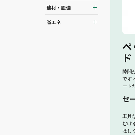
建材・設備
省エネ
ペ
ド
隙間
です
ート
セ
工具
むけ
ほし