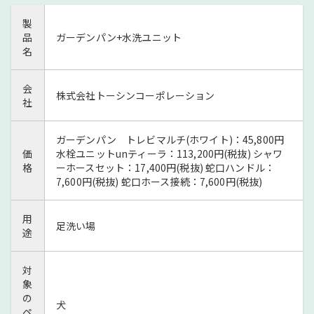
製
品
ガーデンパン+水洗ユニット
名
会
株式会社トーシンコーポレーション
社
ガーデンパン トレビマルチ(ホワイト)：45,800円
価
水栓ユニットunティーラ：113,200円(税抜) シャワ
格
ーホースセット：17,400円(税抜) 蛇口ハンドル：
7,600円(税抜) 蛇口ホース接続：7,600円(税抜)
用
足洗い場
途
対
象
の
犬
ペ